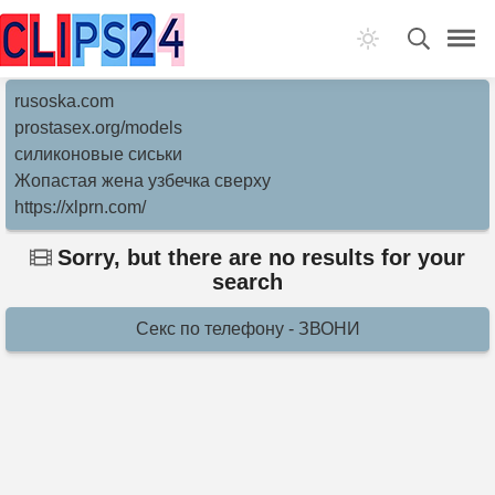
rusoska.com
prostasex.org/models
силиконовые сиськи
Жопастая жена узбечка сверху
https://xlprn.com/
Sorry, but there are no results for your
search
Секс по телефону - ЗВОНИ