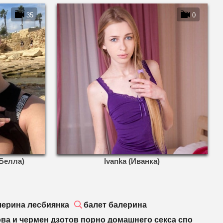
35
0
Белла)
Ivanka (Иванка)
лерина лесбиянка
балет балерина
ва и чермен дзотов порно домашнего секса спо