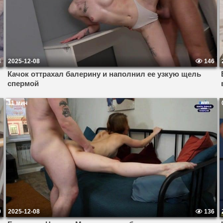
4
2025-12-08
146
Качок оттрахал балерину и наполнил ее узкую щель
спермой
11 мин
9
2025-12-08
136