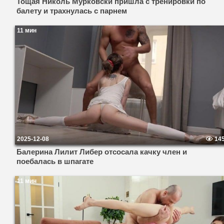
Тощая Николь Мурковски пришла с тренировки по
балету и трахнулась с парнем
11 мин
2025-12-08
14
Балерина Лилит Либер отсосала качку член и
поебалась в шпагате
11 мин