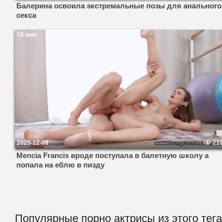
Балерина освоила экстремальные позы для анального
секса
10 мин
2025-12-08
21
Mencia Francis вроде поступала в балетную школу а
попала на еблю в пизду
Популярные порно актрисы из этого тега