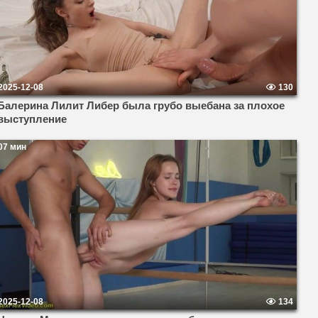
2025-12-08
130
Балерина Лилит Либер была грубо выебана за плохое
выступление
07 мин
2025-12-08
134