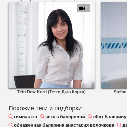
1
Tetti Dew Korti (Тетти Дью Корти)
Stefa
Похожие теги и подборки:
гимнастка
секс с балериной
ебет балерину
обнаженная балерина анастасия волочкова
д