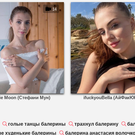
14
nie Moon (Стефани Мун)
ifuckyouBella (АйФакЮ
голые танцы балерины
трахнул балерину
ба
ве худенькие балерины
балерина анастасия волочко