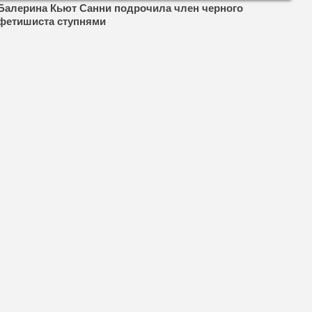
Балерина Кьют Санни подрочила член черного
фетишиста ступнями