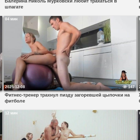
Балерина Николь Мурковски любит трахаться в
шпагате
04 мин
5
2025-12-08
147
Фитнес-тренер трахнул пизду загоревшей цыпочки на
фитболе
12 мин