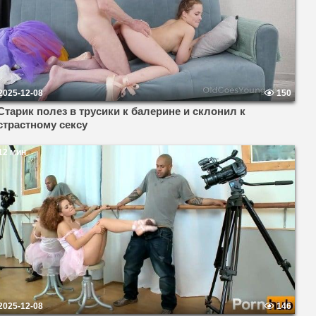
2025-12-08
150
Старик полез в трусики к балерине и склонил к
страстному сексу
12 мин
2025-12-08
146