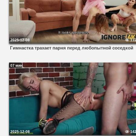
2025-12-08
13
Гимнастка трахает парня перед любопытной соседкой
07 мин
2025-12-08
14