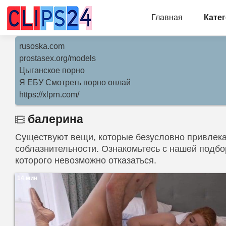
Главная
Кате
rusoska.com
prostasex.org/models
Цыганское порно
Я ЕБУ Смотреть порно онлай
https://xlprn.com/
балерина
Существуют вещи, которые безусловно привлекаю
соблазнительности. Ознакомьтесь с нашей подбо
которого невозможно отказаться.
14 мин