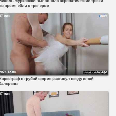
Николь Мурковски выполняла акробатические трюки
во время ебли с тренером
07 мин
2025-12-08
172
Хореограф в грубой форме растянул пизду юной
балерины
07 мин