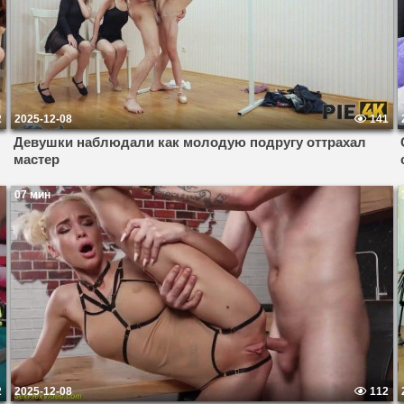
2
2025-12-08
141
Девушки наблюдали как молодую подругу оттрахал
мастер
07 мин
2
2025-12-08
112