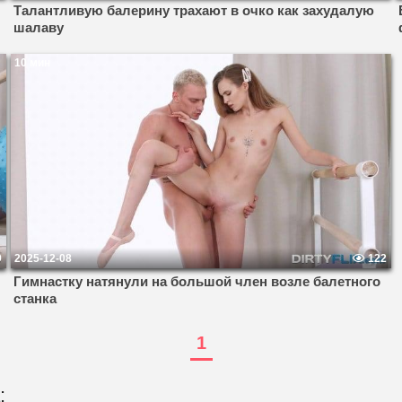
Талантливую балерину трахают в очко как захудалую
шалаву
10 мин
9
2025-12-08
122
Гимнастку натянули на большой член возле балетного
станка
1
: