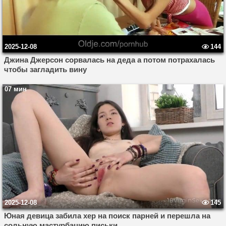
2025-12-08
144
Джина Джерсон сорвалась на деда а потом потрахалась
чтобы загладить вину
07 мин
2025-12-08
145
Юная девица забила хер на поиск парней и перешла на
сольную мастурбацию письки