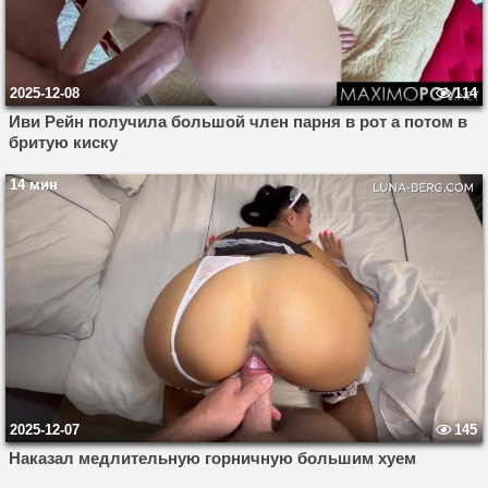
2025-12-08
114
Иви Рейн получила большой член парня в рот а потом в
бритую киску
14 мин
2025-12-07
145
Наказал медлительную горничную большим хуем