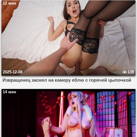
12 мин
2025-12-08
139
Извращенец заснял на камеру еблю с горячей цыпочкой
14 мин