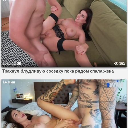
2025-12-08
165
Трахнул блудливую соседку пока рядом спала жена
14 мин