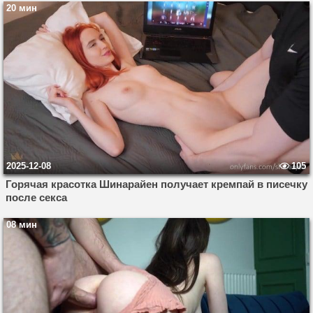
20 мин
2025-12-08
105
Горячая красотка Шинарайен получает кремпай в писечку
после секса
08 мин