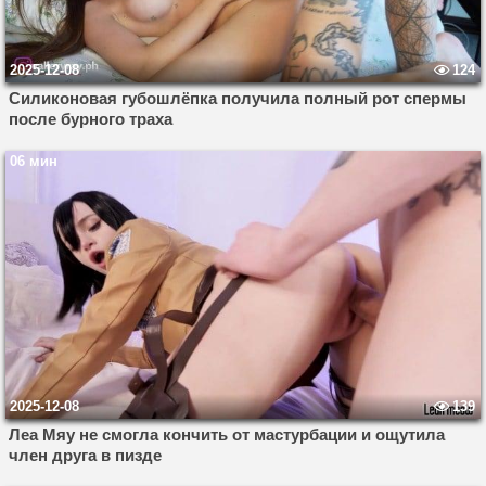
2025-12-08
124
Силиконовая губошлёпка получила полный рот спермы
после бурного траха
06 мин
2025-12-08
139
Леа Мяу не смогла кончить от мастурбации и ощутила
член друга в пизде