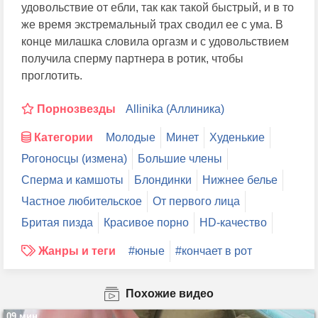
удовольствие от ебли, так как такой быстрый, и в то
же время экстремальный трах сводил ее с ума. В
конце милашка словила оргазм и с удовольствием
получила сперму партнера в ротик, чтобы
проглотить.
Порнозвезды
Allinika (Аллиника)
Категории
Молодые
Минет
Худенькие
Рогоносцы (измена)
Большие члены
Сперма и камшоты
Блондинки
Нижнее белье
Частное любительское
От первого лица
Бритая пизда
Красивое порно
HD-качество
Жанры и теги
#юные
#кончает в рот
Похожие видео
09 мин