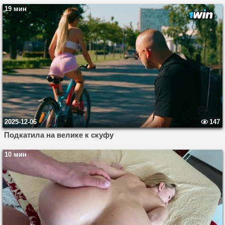
19 мин
2025-12-06
147
Подкатила на велике к скуфу
10 мин