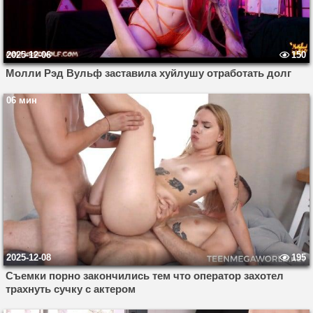
2025-12-06
150
Молли Рэд Вульф заставила хуйлушу отработать долг
06 мин
2025-12-08
195
Съемки порно закончились тем что оператор захотел
трахнуть сучку с актером